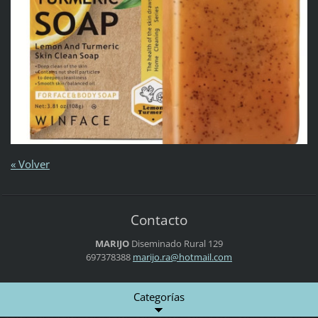
« Volver
Contacto
MARIJO
Diseminado Rural 129
697378388
marijo.r
a@hotmai
l.com
Categorías