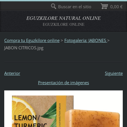
Buscar en el sitio
0,00 €
EGUZKILORE NATURAL ONLINE
EGUZKILORE ONLINE
Compra tu Eguzkilore online
>
Fotogalería: JABONES
>
JABON CITRICOS.jpg
Anterior
Siguiente
Presentación de imágenes