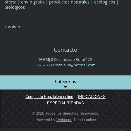
oferta
|
envio gratis
|
productos naturales
|
ecologicos
|
biologicos
« Volver
Contacto
MARIJO
Diseminado Rural 129
697378388
marijo.r
a@hotmai
l.com
Categorías
Compra tu Eguzkilore online
INDICACIONES
ESPECIAL TIENDAS
© 2018 Todos los derechos reservados.
Powered by
Webnode
Tienda online