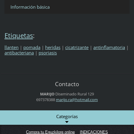
Información básica
Etiquetas
:
llanten
|
pomada
|
heridas
|
cicatrizante
|
antinflamatoria
|
antibacteriana
|
psoriasis
Contacto
MARIJO
Diseminado Rural 129
697378388
marijo.r
a@hotmai
l.com
Categorías
Compra tu Eguzkilore online
INDICACIONES