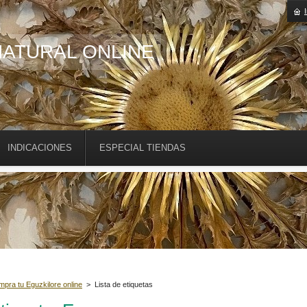
NATURAL ONLINE
INDICACIONES
ESPECIAL TIENDAS
pra tu Eguzkilore online
>
Lista de etiquetas