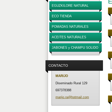
E
EGUZKILORE NATURAL
TRATADO
ECO TIENDA
POMADAS NATURALES
ACEITES NATURALES
JABONES y CHAMPU SOLIDO
CONTACTO
MARIJO
Diseminado Rural 129
697378388
marijo.r
a@hotmai
l.com